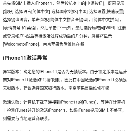
首先将SIM卡插入iPhone11，然后按机身上的[电源按钮]，屏幕显示
[您好]-选择语言[简体中文]-选择国家/地区[中国]-选择设置[快速设置]-
选择键盘语言，单击[常规]简体中文拼音全键盘]，[简体中文拼音]，
[表情符号]和[英语]，然后单击[下一步]，最后选择局域网[WIFI]-[注册
或登录帐户]-然后等待激活过程成功后的几分钟，屏幕将显示
[WelcometoiPhone]。南京苹果售后维修在哪
iPhone11激活异常
异常版本：确定您的iPhone11是否为无锁版本。由于锁定版本是运营
商对iPhone11激活的“间接”限制，因此在中国激活的iPhone11必须是
无锁版本，建议选择国家银行版本。南京苹果售后维修在哪
激活失败：计算机下载了连接到iPhone11的[iTunes]，等待在计算机
上检测iTunes并开始激活iPhone11，如果iTunes提示SIM卡不兼容，
则需要与当地运营商联系。