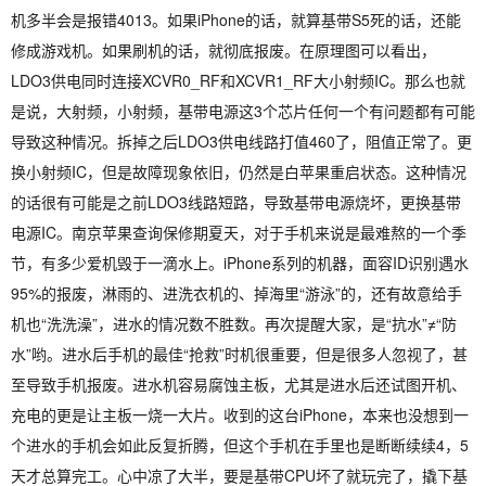
机多半会是报错4013。如果iPhone的话，就算基带S5死的话，还能
修成游戏机。如果刷机的话，就彻底报废。在原理图可以看出，
LDO3供电同时连接XCVR0_RF和XCVR1_RF大小射频IC。那么也就
是说，大射频，小射频，基带电源这3个芯片任何一个有问题都有可能
导致这种情况。拆掉之后LDO3供电线路打值460了，阻值正常了。更
换小射频IC，但是故障现象依旧，仍然是白苹果重启状态。这种情况
的话很有可能是之前LDO3线路短路，导致基带电源烧坏，更换基带
电源IC。南京苹果查询保修期夏天，对于手机来说是最难熬的一个季
节，有多少爱机毁于一滴水上。iPhone系列的机器，面容ID识别遇水
95%的报废，淋雨的、进洗衣机的、掉海里“游泳”的，还有故意给手
机也“洗洗澡”，进水的情况数不胜数。再次提醒大家，是“抗水”≠“防
水”哟。进水后手机的最佳“抢救”时机很重要，但是很多人忽视了，甚
至导致手机报废。进水机容易腐蚀主板，尤其是进水后还试图开机、
充电的更是让主板一烧一大片。收到的这台iPhone，本来也没想到一
个进水的手机会如此反复折腾，但这个手机在手里也是断断续续4，5
天才总算完工。心中凉了大半，要是基带CPU坏了就玩完了，撬下基