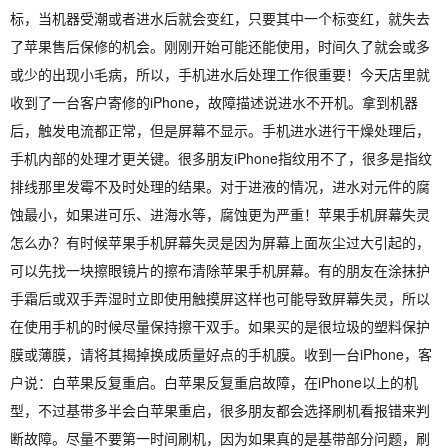
标，当机器受潮或者进水后就会变红，只要其中一个标变红，就失去
了苹果售后保修的机会。刚刚开始可能还能使用，时间久了就会或多
或少的出现小毛病，所以，手机进水后处理工作很重要！今天店里就
收到了一台客户寄修的iPhone，故障描述说进水不开机。拿到机器
后，触发电流都正常，但是屏幕不显示。手机进水进行干燥处理后，
手机内部的处理才更关键。很多朋友iPhone指纹用不了，很多是指纹
排线那里发霉不及时处理的结果。对于进液的情况，进水对元件的腐
蚀最小，如果进可乐、进海水等，腐蚀更为严重！苹果手机屏幕失灵
怎么办？有时候苹果手机屏幕失灵是因为屏幕上面灰尘过大引起的，
可以先找一块擦眼镜片的擦布清除苹果手机屏幕。有的朋友在涂抹护
手霜后或双手弄湿时立即使用触摸屏这样也可能导致屏幕失灵，所以
在使用手机的时候尽量保持擦干双手。如果买的是很垃圾的塑料保护
膜或薄膜，请将其揭掉换成质量好点的手机膜。收到一台iPhone，客
户说：白苹果反复重启。白苹果反复重启故障，在iPhone以上的机
型，不过基带多半会白苹果重启，很多朋友都会选择刷机看报错来判
断故障。尽量不要第一时间刷机，因为如果真的是基带部分问题，刷