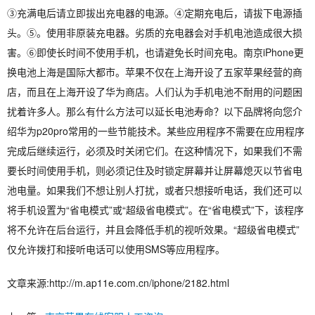
③充满电后请立即拔出充电器的电源。④定期充电后，请拔下电源插
头。⑤。使用非原装充电器。劣质的充电器会对手机电池造成很大损
害。⑥即使长时间不使用手机，也请避免长时间充电。南京iPhone更
换电池上海是国际大都市。苹果不仅在上海开设了五家苹果经营的商
店，而且在上海开设了华为商店。人们认为手机电池不耐用的问题困
扰着许多人。那么有什么方法可以延长电池寿命？以下品牌将向您介
绍华为p20pro常用的一些节能技术。某些应用程序不需要在应用程序
完成后继续运行，必须及时关闭它们。在这种情况下，如果我们不需
要长时间使用手机，则必须记住及时锁定屏幕并让屏幕熄灭以节省电
池电量。如果我们不想让别人打扰，或者只想接听电话，我们还可以
将手机设置为“省电模式”或“超级省电模式”。在“省电模式”下，该程序
将不允许在后台运行，并且会降低手机的视听效果。“超级省电模式”
仅允许拨打和接听电话可以使用SMS等应用程序。
文章来源:http://m.ap11e.com.cn/iphone/2182.html