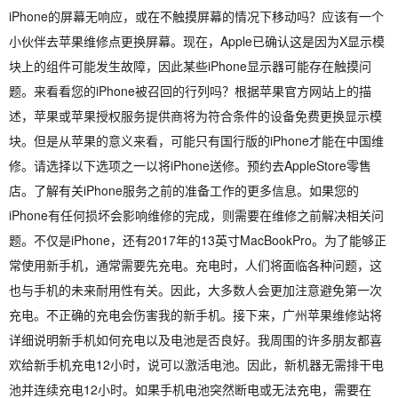
iPhone的屏幕无响应，或在不触摸屏幕的情况下移动吗？应该有一个
小伙伴去苹果维修点更换屏幕。现在，Apple已确认这是因为X显示模
块上的组件可能发生故障，因此某些iPhone显示器可能存在触摸问
题。来看看您的iPhone被召回的行列吗？根据苹果官方网站上的描
述，苹果或苹果授权服务提供商将为符合条件的设备免费更换显示模
块。但是从苹果的意义来看，可能只有国行版的iPhone才能在中国维
修。请选择以下选项之一以将iPhone送修。预约去AppleStore零售
店。了解有关iPhone服务之前的准备工作的更多信息。如果您的
iPhone有任何损坏会影响维修的完成，则需要在维修之前解决相关问
题。不仅是iPhone，还有2017年的13英寸MacBookPro。为了能够正
常使用新手机，通常需要先充电。充电时，人们将面临各种问题，这
也与手机的未来耐用性有关。因此，大多数人会更加注意避免第一次
充电。不正确的充电会伤害我的新手机。接下来，广州苹果维修站将
详细说明新手机如何充电以及电池是否良好。我周围的许多朋友都喜
欢给新手机充电12小时，说可以激活电池。因此，新机器无需排干电
池并连续充电12小时。如果手机电池突然断电或无法充电，需要在