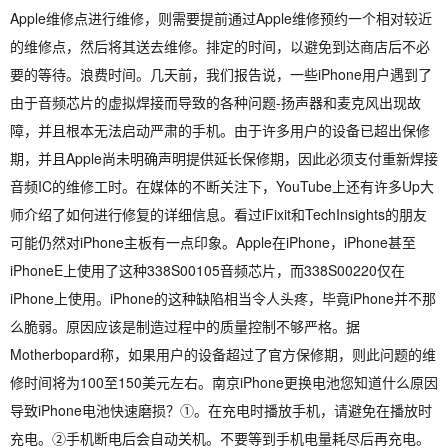
Apple维修点进行维修，则需要提前通过Apple维修预约一个相对较近
的维修点，然后将其送去维修。排定的时间，以避免到达商店后不必
要的等待。浪费时间。几天前，我们报告说，一些iPhone用户遇到了
由于音频芯片的虚拟焊接而导致的各种问题-扬声器和麦克风出现故
障，并且根本无法启动严肃的手机。由于许多用户的设备已超出保修
期，并且Apple尚未明确声明提供延长保修期，因此必须支付重新焊接
音频IC的维修工时。在媒体的不断关注下，YouTube上还有许多Up大
师介绍了如何进行修复的详细信息。看过iFixit和TechInsights的朋友
可能仍然对iPhone主板有一点印象。Apple在iPhone，iPhone甚至
iPhoneE上使用了这种338S00105音频芯片，而338S00220仅在
iPhone上使用。iPhone的这种缺陷相当令人头疼，毕竟iPhone并不那
么脆弱。原因应该是制造过程中的质量控制不够严格。据
Motherbopard称，如果用户的设备超过了官方保修期，则此问题的维
修时间将为100至150美元左右。南京iPhone更换电池您知道什么原因
导致iPhone电池快速磨损？①。在充电时播放手机，请避免在播放时
充电。②手机断电后会自动关机。不要等到手机电量耗尽后再充电。