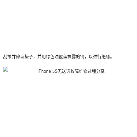
刮擦并修理垫子，并用绿色油覆盖裸露的铜，以进行绝缘。