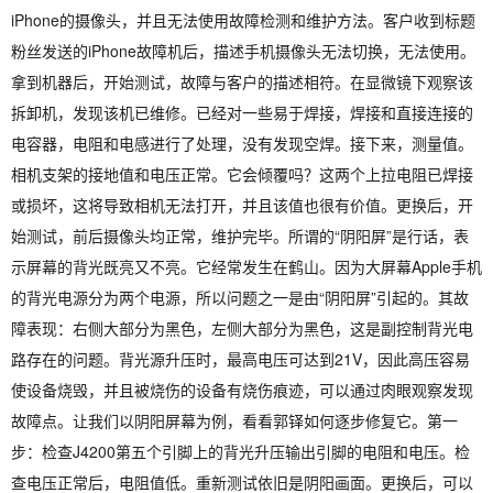
iPhone的摄像头，并且无法使用故障检测和维护方法。客户收到标题
粉丝发送的iPhone故障机后，描述手机摄像头无法切换，无法使用。
拿到机器后，开始测试，故障与客户的描述相符。在显微镜下观察该
拆卸机，发现该机已维修。已经对一些易于焊接，焊接和直接连接的
电容器，电阻和电感进行了处理，没有发现空焊。接下来，测量值。
相机支架的接地值和电压正常。它会倾覆吗？这两个上拉电阻已焊接
或损坏，这将导致相机无法打开，并且该值也很有价值。更换后，开
始测试，前后摄像头均正常，维护完毕。所谓的“阴阳屏”是行话，表
示屏幕的背光既亮又不亮。它经常发生在鹤山。因为大屏幕Apple手机
的背光电源分为两个电源，所以问题之一是由“阴阳屏”引起的。其故
障表现：右侧大部分为黑色，左侧大部分为黑色，这是副控制背光电
路存在的问题。背光源升压时，最高电压可达到21V，因此高压容易
使设备烧毁，并且被烧伤的设备有烧伤痕迹，可以通过肉眼观察发现
故障点。让我们以阴阳屏幕为例，看看郭铎如何逐步修复它。第一
步：检查J4200第五个引脚上的背光升压输出引脚的电阻和电压。检
查电压正常后，电阻值低。重新测试依旧是阴阳画面。更换后，可以