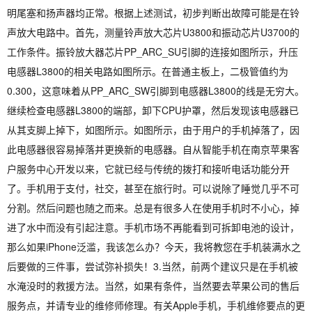
明尾塞和扬声器均正常。根据上述测试，初步判断出故障可能是在铃
声放大电路中。首先，测量铃声放大芯片U3800和振动芯片U3700的
工作条件。振铃放大器芯片PP_ARC_SU引脚的连接如图所示，升压
电感器L3800的相关电路如图所示。在普通主板上，二极管值约为
0.300，这意味着从PP_ARC_SW引脚到电感器L3800的线是无穷大。
继续检查电感器L3800的端部，卸下CPU护罩，然后发现该电感器已
从其支脚上掉下，如图所示。如图所示，由于用户的手机掉落了，因
此电感器很容易掉落并更换新的电感器。自从智能手机在南京苹果客
户服务中心开发以来，它就已经与传统的拨打和接听电话功能分开
了。手机用于支付，社交，甚至在旅行时。可以说除了睡觉几乎不可
分割。然后问题也随之而来。总是有很多人在使用手机时不小心，掉
进了水中而没有引起注意。手机市场不再能看到可拆卸电池的设计，
那么如果iPhone泛滥，我该怎么办？今天，我将教您在手机装满水之
后要做的三件事，尝试弥补损失！3.当然，前两个建议只是在手机被
水淹没时的救援方法。当然，如果有条件，当然要去苹果公司的售后
服务点，并请专业的维修师修理。有关Apple手机，手机维修要点的更