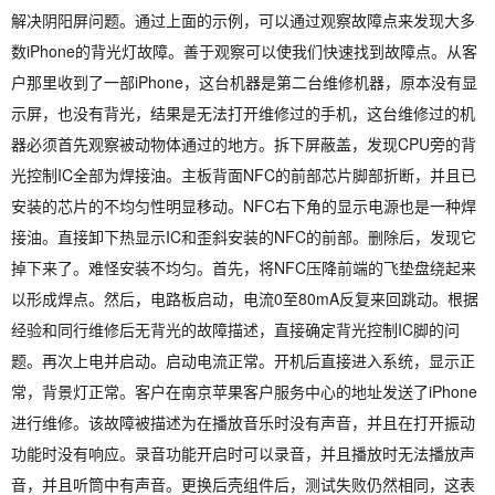
解决阴阳屏问题。通过上面的示例，可以通过观察故障点来发现大多
数iPhone的背光灯故障。善于观察可以使我们快速找到故障点。从客
户那里收到了一部iPhone，这台机器是第二台维修机器，原本没有显
示屏，也没有背光，结果是无法打开维修过的手机，这台维修过的机
器必须首先观察被动物体通过的地方。拆下屏蔽盖，发现CPU旁的背
光控制IC全部为焊接油。主板背面NFC的前部芯片脚部折断，并且已
安装的芯片的不均匀性明显移动。NFC右下角的显示电源也是一种焊
接油。直接卸下热显示IC和歪斜安装的NFC的前部。删除后，发现它
掉下来了。难怪安装不均匀。首先，将NFC压降前端的飞垫盘绕起来
以形成焊点。然后，电路板启动，电流0至80mA反复来回跳动。根据
经验和同行维修后无背光的故障描述，直接确定背光控制IC脚的问
题。再次上电并启动。启动电流正常。开机后直接进入系统，显示正
常，背景灯正常。客户在南京苹果客户服务中心的地址发送了iPhone
进行维修。该故障被描述为在播放音乐时没有声音，并且在打开振动
功能时没有响应。录音功能开启时可以录音，并且播放时无法播放声
音，并且听筒中有声音。更换后壳组件后，测试失败仍然相同，这表